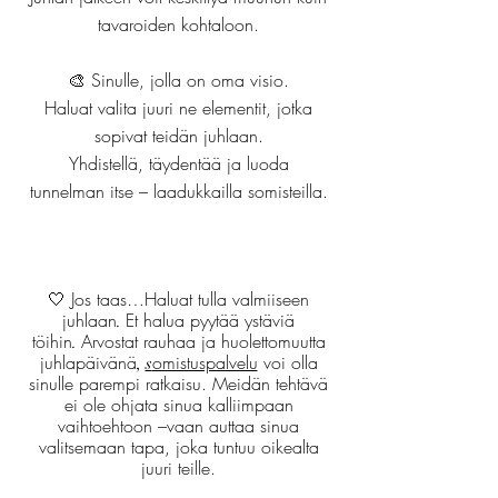
tavaroiden kohtaloon.
🎨 Sinulle, jolla on oma visio.
Haluat valita juuri ne elementit, jotka
sopivat teidän juhlaan.
Yhdistellä, täydentää ja luoda
tunnelman itse – laadukkailla somisteilla.
🤍 Jos taas…
Haluat tulla valmiiseen
juhlaan
Et halua pyytää ystäviä
.
töihin
Arvostat rauhaa ja huolettomuutta
.
juhlapäivänä
omistuspalvelu
voi olla
,
s
sinulle parempi ratkaisu.
Meidän tehtävä
ei ole ohjata sinua kalliimpaan
vaihtoehtoon –vaan auttaa sinua
valitsemaan tapa, joka tuntuu oikealta
juuri teille.