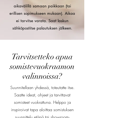
aikavälillä samaan paikkaan (tai
erillisen sopimukseen mukaan). Aikaa
ei tarvitse varata. Saat laskun
sähköpostitse palautuksen jälkeen.
Tarvitsetteko apua
somistevuokraamon
valinnoissa?
Suunnitellaan yhdessä, toteutatte itse.
Saatte ideat, ohjeet ja tarvittavat
somisteet vuokrattuna. Helppo ja
inspiroivat tapa aloittaa somistuksen
suunnittelu etänä tai showroom-