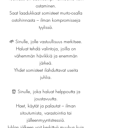
ostaminen.
Saat laadukkaat somisteet murto-osalla
ostohinnasta – ilman kompromisseja
tyylissä.
🌱 Sinulle, jolle vastuullisuus merkitsee.
Haluat tehdä valintoja, joilla on
vähemmän hävikkiä ja enemmän
järkeä.
Yhdet somisteet ilahduttavat useita
juhlia.
⏰ Sinulle, joka haluat helppoutta ja
joustavuutta.
Haet, käytät ja palautat – ilman
sitoutumista, varastointia tai
jälleenmyyntistressiä.
Juhlan jälkeen voit keskittyä muuhun kuin