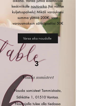
aikana. Varaa juhlia edeltävälle
keskiviikolle
nouto-aika
.(tai valitse
kuljetuspalvelu) Mikäli varauksesi
summa ylittää 200€, saat
varausmaksun sähköpostiisi 50€​
Varaa aika noudolle
3
Nouda somisteet
Nouda somisteet Tammistosta,
Sähkötie 1, 01510 Vantaa.
Noutajalla tulee olla tiedossa