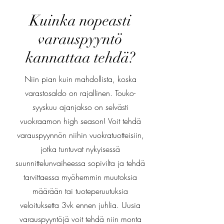
Kuinka nopeasti
varauspyyntö
kannattaa tehdä?
Niin pian kuin mahdollista, koska
varastosaldo on rajallinen. Touko-
syyskuu ajanjakso on selvästi
vuokraamon high season! Voit tehdä
varauspyynnön niihin vuokratuotteisiin,
jotka tuntuvat nykyisessä
suunnittelunvaiheessa sopivilta ja tehdä
tarvittaessa myöhemmin muutoksia
määrään tai tuoteperuutuksia
veloituksetta 3vk ennen juhlia. Uusia
varauspyyntöjä voit tehdä niin monta