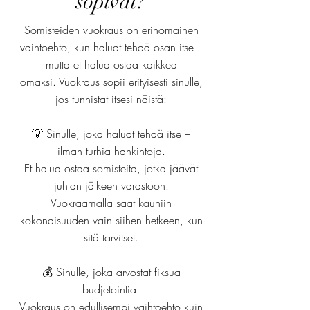
sopivat?
Somisteiden vuokraus on erinomainen
vaihtoehto, kun haluat tehdä osan itse –
mutta et halua ostaa kaikkea
omaksi.
Vuokraus sopii erityisesti sinulle,
jos tunnistat itsesi näistä:
Sinulle, joka haluat tehdä itse –
💡
ilman turhia hankintoja.
Et halua ostaa somisteita, jotka jäävät
juhlan jälkeen varastoon.
Vuokraamalla saat kauniin
kokonaisuuden vain siihen hetkeen, kun
sitä tarvitset.
💰 Sinulle, joka arvostat fiksua
budjetointia.
Vuokraus on edullisempi vaihtoehto kuin