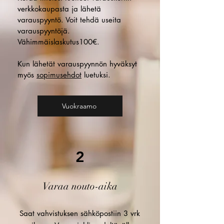
verkkokaupasta ja lähetä
varauspyyntö. Voit tehdä useita
varauspyyntöjä.
Vähimmäislaskutus100€.
Kun lähetät varauspyynnön hyväksyt
myös
sopimusehdot
luetuksi.
Vuokraamo
2
Varaa nouto-aika
Saat vahvistuksen sähköpostiin 3 vrk