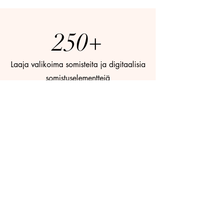
250+
Laaja valikoima somisteita ja digitaalisia
somistuselementtejä
8
Kokemuksella ja rakkaudesta lajiin jo 8
vuotta toiminut somistevuokraamo.