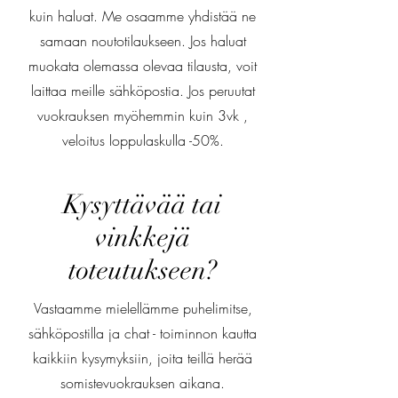
kuin haluat. Me osaamme yhdistää ne
samaan noutotilaukseen. Jos haluat
muokata olemassa olevaa tilausta, voit
laittaa meille sähköpostia.
Jos peruutat
vuokrauksen myöhemmin kuin 3vk ,
veloitus loppulaskulla -50%.
Kysyttävää tai
vinkkejä
toteutukseen?
Vastaamme mielellämme puhelimitse,
sähköpostilla ja chat - toiminnon kautta
kaikkiin kysymyksiin, joita teillä herää
somistevuokrauksen aikana.