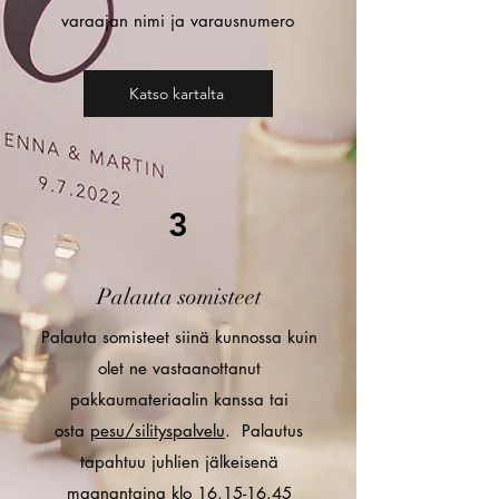
varaajan nimi ja varausnumero
Katso kartalta
3
Palauta somisteet
Palauta somisteet siinä kunnossa kuin
olet ne vastaanottanut
pakkaumateriaalin kanssa tai
osta
pesu/silityspalvelu
. Palautus
tapahtuu juhlien jälkeisenä
maanantaina klo
16.15-16.45