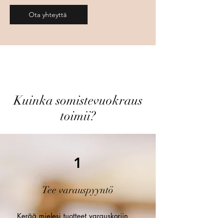
Ota yhteyttä
Kuva: Tnn Photography. Somistamamme
häät Raaseporinlinnan raunioilla.
Kuinka somistevuokraus
toimii?
1
Tee varauspyyntö
Kerää mielesi tuotteet varauskoriin