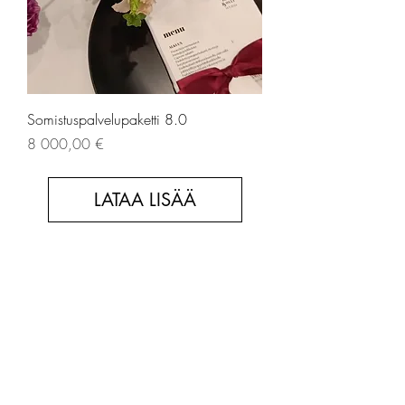
Somistuspalvelupaketti 8.0
Hinta
8 000,00 €
LATAA LISÄÄ