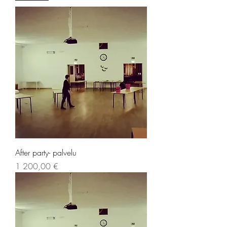
After party- palvelu
Hinta
1 200,00 €