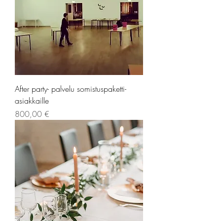
After party- palvelu somistuspaketti-
asiakkaille
Hinta
800,00 €