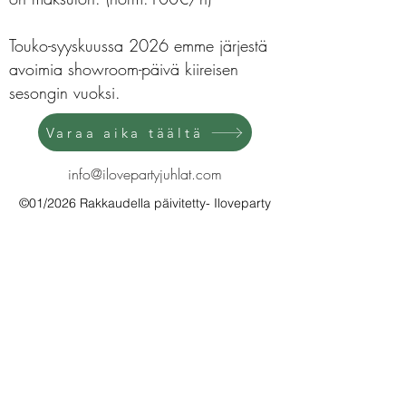
Touko-syyskuussa 2026 emme järjestä
avoimia showroom-päivä kiireisen
sesongin vuoksi.
Varaa aika täältä
info@ilovepartyjuhlat.com
©01/2026 Rakkaudella päivitetty- Iloveparty