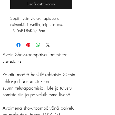
Lisää ostoskoriin
Sopii hyvin vierakirjapisteelle
esimerkiksi kynille, teipeille tms.
L9,5xP18xK5/9cm
Avoin Showroompäivä Tammiston
varastolla
Rajattu määrä henkilökohtaisia 30min
juhla- ja hääsomistuksen
suunnittelutapaamisia. Tule ja tutustu
somisteisiin ja palveluihimme livenä.
Avoimena showroompäivänä palvelu
on maksuton. (norm.100€/h)