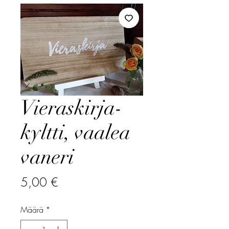
Vieraskirja-
kyltti, vaalea
vaneri
Hinta
5,00 €
Määrä
*