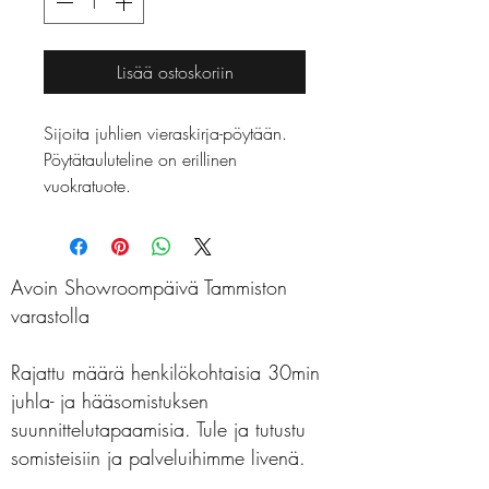
Lisää ostoskoriin
Sijoita juhlien vieraskirja-pöytään.

Pöytätauluteline on erillinen 
vuokratuote.
Avoin Showroompäivä Tammiston
varastolla
Rajattu määrä henkilökohtaisia 30min
juhla- ja hääsomistuksen
suunnittelutapaamisia. Tule ja tutustu
somisteisiin ja palveluihimme livenä.