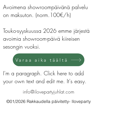
Avoimena showroompäivänä palvelu
on maksuton. (norm.100€/h)
Touko-syyskuussa 2026 emme järjestä
avoimia showroom-päivä kiireisen
sesongin vuoksi.
Varaa aika täältä
I'm a paragraph. Click here to add
your own text and edit me. It's easy.
info@ilovepartyjuhlat.com
©01/2026 Rakkaudella päivitetty- Iloveparty