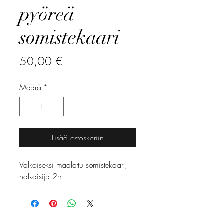
pyöreä
somistekaari
Hinta
50,00 €
Määrä
*
Lisää ostoskoriin
Valkoiseksi maalattu somistekaari, 
halkaisija 2m 