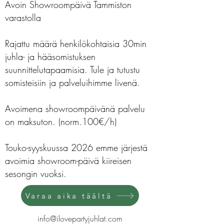
Avoin Showroompäivä Tammiston
varastolla
Rajattu määrä henkilökohtaisia 30min
juhla- ja hääsomistuksen
suunnittelutapaamisia. Tule ja tutustu
somisteisiin ja palveluihimme livenä.
Avoimena showroompäivänä palvelu
on maksuton. (norm.100€/h)
Touko-syyskuussa 2026 emme järjestä
avoimia showroom-päivä kiireisen
sesongin vuoksi.
Varaa aika täältä
info@ilovepartyjuhlat.com