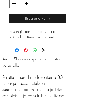
Lisää ostoskoriin
Sesongin perunat maukkaalla
voisulalla. Kevyt persiljahuntu.
Avoin Showroompäivä Tammiston
varastolla
Rajattu määrä henkilökohtaisia 30min
juhla- ja hääsomistuksen
suunnittelutapaamisia. Tule ja tutustu
somisteisiin ja palveluihimme livenä.