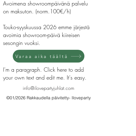
Avoimena showroompäivänä palvelu
on maksuton. (norm.100€/h)
Touko-syyskuussa 2026 emme järjestä
avoimia showroom-päivä kiireisen
sesongin vuoksi.
Varaa aika täältä
I'm a paragraph. Click here to add
your own text and edit me. It's easy.
info@ilovepartyjuhlat.com
©01/2026 Rakkaudella päivitetty- Iloveparty