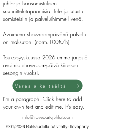
juhla- ja hääsomistuksen
suunnittelutapaamisia. Tule ja tutustu
somisteisiin ja palveluihimme livenä.
Avoimena showroompäivänä palvelu
on maksuton. (norm.100€/h)
Touko-syyskuussa 2026 emme järjestä
avoimia showroom-päivä kiireisen
sesongin vuoksi.
Varaa aika täältä
I'm a paragraph. Click here to add
your own text and edit me. It's easy.
info@ilovepartyjuhlat.com
©01/2026 Rakkaudella päivitetty- Iloveparty