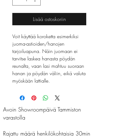
Lisää ostoskoriin
Voit käyttää koroketta esimerkiksi 
juoma-astioiden/hanojen 
tarjoiluapuna. Näin juomaan ei 
tarvitse laskea hanasta pöydän 
reunalta, vaan lasi mahtuu suoraan 
hanan ja pöydän väliin, eikä valuta 
myöskään lattialle.
Avoin Showroompäivä Tammiston
varastolla
Rajattu määrä henkilökohtaisia 30min