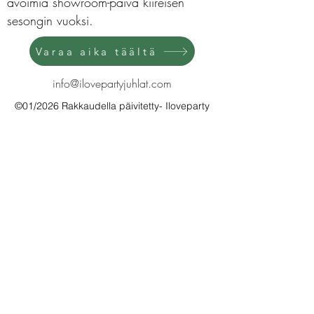
avoimia showroom-päivä kiireisen
sesongin vuoksi.
Varaa aika täältä
info@ilovepartyjuhlat.com
©01/2026 Rakkaudella päivitetty- Iloveparty