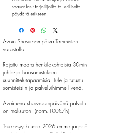
saavat lasit tarjoilijoilta tai erilliseltä
pöydältä erikseen.
Avoin Showroompäivä Tammiston
varastolla
Rajattu määrä henkilökohtaisia 30min
juhla- ja hääsomistuksen
suunnittelutapaamisia. Tule ja tutustu
somisteisiin ja palveluihimme livenä.
Avoimena showroompäivänä palvelu
on maksuton. (norm.100€/h)
Touko-syyskuussa 2026 emme järjestä