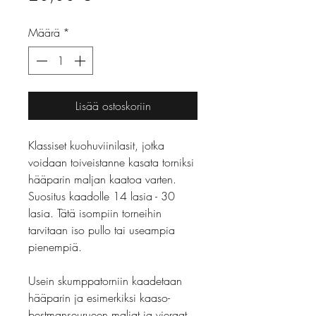
Määrä
*
Lisää ostoskoriin
Klassiset kuohuviinilasit, jotka
voidaan toiveistanne kasata torniksi
hääparin maljan kaatoa varten.
Suositus kaadolle 14 lasia - 30
lasia. Tätä isompiin torneihin
tarvitaan iso pullo tai useampia
pienempiä.
Usein skumppatorniin kaadetaan
hääparin ja esimerkiksi kaaso-
bestmanseurueen maljat ja vieraat