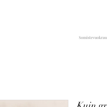
Somistevuokrau
Kuin gri