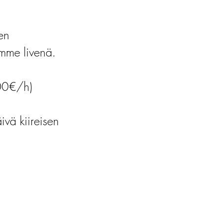
en
himme livenä.
00€/h)
vä kiireisen