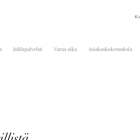
Ki
s
Juhlapalvelut
Varaa aika
Asiakaskokemuksia
llistä