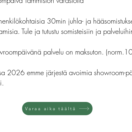
mpäivä Tammiston varastolla
henkilökohtaisia 30min juhla- ja hääsomistuks
amisia. Tule ja tutustu somisteisiin ja palvelui
roompäivänä palvelu on maksuton. (norm.1
ssa 2026 emme järjestä avoimia showroom-päi
i.
Varaa aika täältä