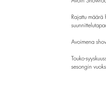
Avoin Showroo
Rajattu määrä 
suunnittelutapa
Avoimena show
Touko-syyskuu
sesongin vuoks