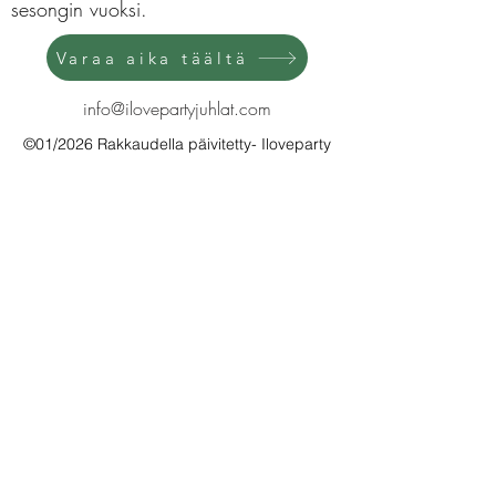
sesongin vuoksi.
Varaa aika täältä
info@ilovepartyjuhlat.com
©01/2026 Rakkaudella päivitetty- Iloveparty