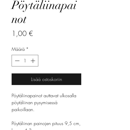
Pöytäliinapai
not
Hinta
1,00 €
Määrä
*
Lisää ostoskoriin
Pöytäliinapainot auttavat ulkosalla
pöytäliinan pysymisessä
paikoillaan.
Pöytäliinan painojen pituus 9,5 cm,