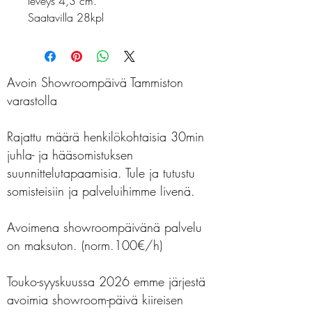
leveys 4,3 cm.
Saatavilla 28kpl
Avoin Showroompäivä Tammiston
varastolla
Rajattu määrä henkilökohtaisia 30min
juhla- ja hääsomistuksen
suunnittelutapaamisia. Tule ja tutustu
somisteisiin ja palveluihimme livenä.
Avoimena showroompäivänä palvelu
on maksuton. (norm.100€/h)
Touko-syyskuussa 2026 emme järjestä
avoimia showroom-päivä kiireisen