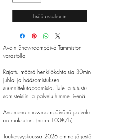
Lisää ostoskoriin
Avoin Showroompäivä Tammiston
varastolla
Rajattu määrä henkilökohtaisia 30min
juhla- ja hääsomistuksen
suunnittelutapaamisia. Tule ja tutustu
somisteisiin ja palveluihimme livenä.
Avoimena showroompäivänä palvelu
on maksuton. (norm.100€/h)
Touko-syyskuussa 2026 emme järjestä