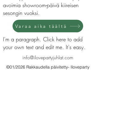
avoimia showroom-päivä kiireisen
sesongin vuoksi.
Varaa aika täältä
I'm a paragraph. Click here to add
your own text and edit me. It's easy.
info@ilovepartyjuhlat.com
©01/2026 Rakkaudella päivitetty- Iloveparty