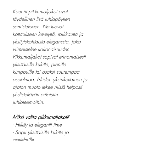
Kauniit pikkumaljakot ovat
täydellinen lisä juhlapöytien
somistukseen. Ne tuovat
kattaukseen keveyttä, raikkautta ja
yksityiskohtaista eleganssia, joka
viimeistelee kokonaisuuden.
Pikkumaljakot sopivat erinomaisesti
yksittäisille kukille, pienille
kimppuille tai osaksi suurempaa
asetelmaa. Niiden yksinkertainen ja
ajaton muoto tekee niistä helposti
yhdisteltävän erilaisiin
juhlateemoihin.
Miksi valita pikkumaljakot?
- Hillitty ja elegantti ilme
- Sopii yksittäisille kukille ja
asetelmille