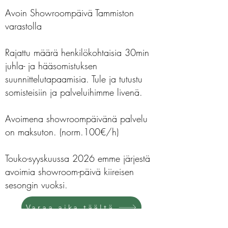
Avoin Showroompäivä Tammiston
varastolla
Rajattu määrä henkilökohtaisia 30min
juhla- ja hääsomistuksen
suunnittelutapaamisia. Tule ja tutustu
somisteisiin ja palveluihimme livenä.
Avoimena showroompäivänä palvelu
on maksuton. (norm.100€/h)
Touko-syyskuussa 2026 emme järjestä
avoimia showroom-päivä kiireisen
sesongin vuoksi.
Varaa aika täältä