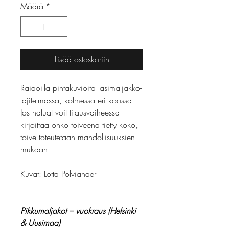
Määrä
*
Lisää ostoskoriin
Raidoilla pintakuvioita lasimaljakko-
lajitelmassa, kolmessa eri koossa.
Jos haluat voit tilausvaiheessa
kirjoittaa onko toiveena tietty koko,
toive toteutetaan mahdollisuuksien
mukaan.
Kuvat: Lotta Polviander
Pikkumaljakot – vuokraus (Helsinki
& Uusimaa)