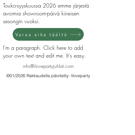
Touko-syyskuussa 2026 emme järjestä
avoimia showroom-päivä kiireisen
sesongin vuoksi.
Varaa aika täältä
I'm a paragraph. Click here to add
your own text and edit me. It's easy.
info@ilovepartyjuhlat.com
©01/2026 Rakkaudella päivitetty- Iloveparty