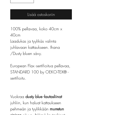
Lisää ostoskoriin
100% pellavaa, koko 40cm x
40cm
Laadukas ja tyylikäs valinta
juhlavaan kattaukseen. Ihana
/Dusty bluen sävy.
European Flax -sertifioitua pellavaa,
STANDARD 100 by OEKO-TEX® -
sertifioitu.
Vuokraa
dusty blue -lautasliinat
juhliin, kun haluat kattaukseen
pehmeän ja tyylikkään
murretun