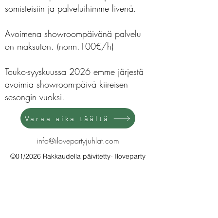
somisteisiin ja palveluihimme livenä.
Avoimena showroompäivänä palvelu
on maksuton. (norm.100€/h)
Touko-syyskuussa 2026 emme järjestä
avoimia showroom-päivä kiireisen
sesongin vuoksi.
Varaa aika täältä
info@ilovepartyjuhlat.com
©01/2026 Rakkaudella päivitetty- Iloveparty