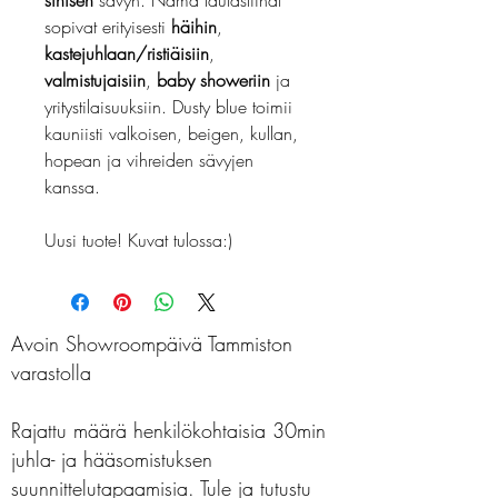
sinisen
sävyn. Nämä lautasliinat
sopivat erityisesti
häihin
,
kastejuhlaan/ristiäisiin
,
valmistujaisiin
,
baby showeriin
ja
yritystilaisuuksiin. Dusty blue toimii
kauniisti valkoisen, beigen, kullan,
hopean ja vihreiden sävyjen
kanssa.
Uusi tuote! Kuvat tulossa:)
Avoin Showroompäivä Tammiston
varastolla
Rajattu määrä henkilökohtaisia 30min
juhla- ja hääsomistuksen
suunnittelutapaamisia. Tule ja tutustu