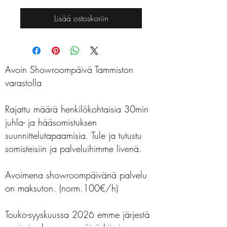
Lisää ostoskoriin
Avoin Showroompäivä Tammiston
varastolla
Rajattu määrä henkilökohtaisia 30min
juhla- ja hääsomistuksen
suunnittelutapaamisia. Tule ja tutustu
somisteisiin ja palveluihimme livenä.
Avoimena showroompäivänä palvelu
on maksuton. (norm.100€/h)
Touko-syyskuussa 2026 emme järjestä