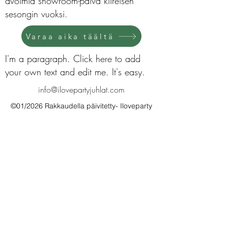
avoimia showroom-päivä kiireisen
sesongin vuoksi.
Varaa aika täältä
I'm a paragraph. Click here to add
your own text and edit me. It's easy.
info@ilovepartyjuhlat.com
©01/2026 Rakkaudella päivitetty- Iloveparty