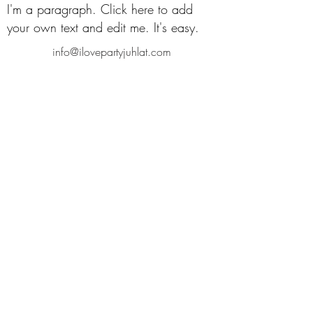
I'm a paragraph. Click here to add
your own text and edit me. It's easy.
info@ilovepartyjuhlat.com
©01/2026 Rakkaudella päivitetty- Iloveparty