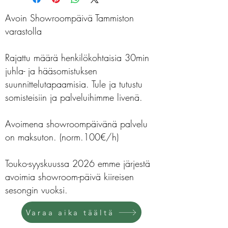
Avoin Showroompäivä Tammiston
varastolla
Rajattu määrä henkilökohtaisia 30min
juhla- ja hääsomistuksen
suunnittelutapaamisia. Tule ja tutustu
somisteisiin ja palveluihimme livenä.
Avoimena showroompäivänä palvelu
on maksuton. (norm.100€/h)
Touko-syyskuussa 2026 emme järjestä
avoimia showroom-päivä kiireisen
sesongin vuoksi.
Varaa aika täältä