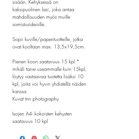
sisään. Kehyksessä on
kaksipuolinen lasi, joka antaa
mahdollisuuden myös muille
somistusideoille.
Sopii kuville/paperituotteille, jotka
ovat kooltaan max. 13,5x19,5cm.
Pienen koon saatavuus 15 kpl *
mikäli tarve useammalle kuin 15kpl,
löytyy vastaavaa tuotetta lisäksi 10
kpl, joita voi hyvin yhdistellä näiden
kanssa.
Kuvat tnn photography
Isojen A4- kokoisten kehysten
saatavuus 10 kpl