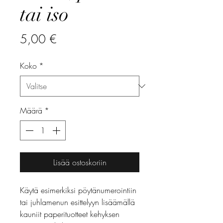
tai iso
Hinta
5,00 €
Koko
*
Määrä
*
Lisää ostoskoriin
Käytä esimerkiksi pöytänumerointiin
tai juhlamenun esittelyyn lisäämällä
kauniit paperituotteet kehyksen