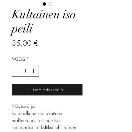
Kultainen iso
peili
Hinta
35,00 €
Määrä
*
Lisää ostoskoriin
Näyttävä ja
koristeellinen suorakaiteen
mallinen peili esimerkiksi
somisteeksi tai kyltiksi juhliin esim.