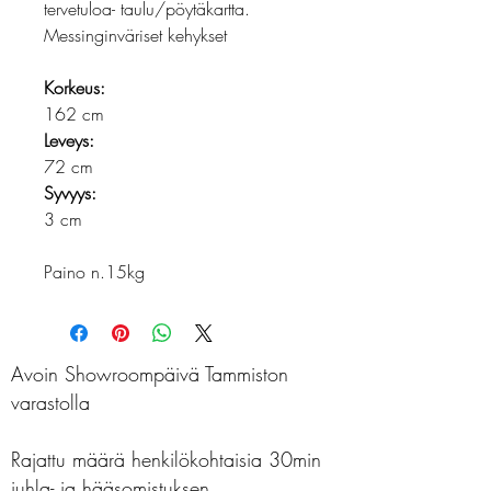
tervetuloa- taulu/pöytäkartta.
Messinginväriset kehykset
Korkeus:
162 cm
Leveys:
72 cm
Syvyys:
3 cm
Paino n.15kg
Avoin Showroompäivä Tammiston
varastolla
Rajattu määrä henkilökohtaisia 30min
juhla- ja hääsomistuksen