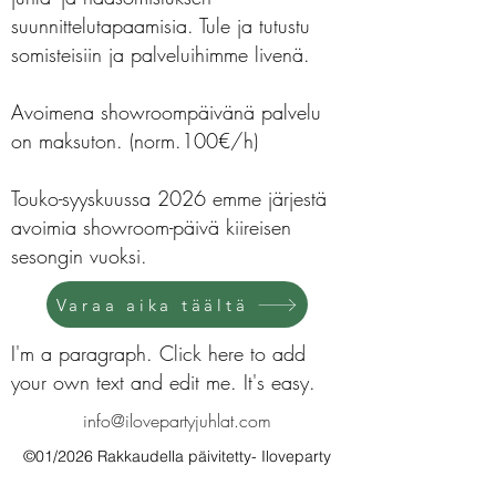
suunnittelutapaamisia. Tule ja tutustu
somisteisiin ja palveluihimme livenä.
Avoimena showroompäivänä palvelu
on maksuton. (norm.100€/h)
Touko-syyskuussa 2026 emme järjestä
avoimia showroom-päivä kiireisen
sesongin vuoksi.
Varaa aika täältä
I'm a paragraph. Click here to add
your own text and edit me. It's easy.
info@ilovepartyjuhlat.com
©01/2026 Rakkaudella päivitetty- Iloveparty