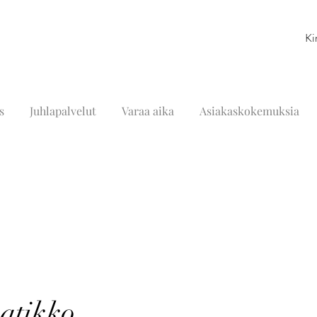
Ki
s
Juhlapalvelut
Varaa aika
Asiakaskokemuksia
aatikko