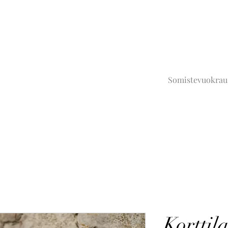
Somistevuokrau
Korttil