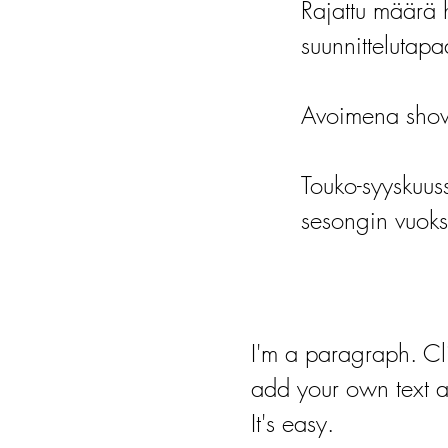
Rajattu määrä 
suunnittelutapa
Avoimena show
Touko-syyskuu
sesongin vuoks
I'm a paragraph. Cl
add your own text a
It's easy.