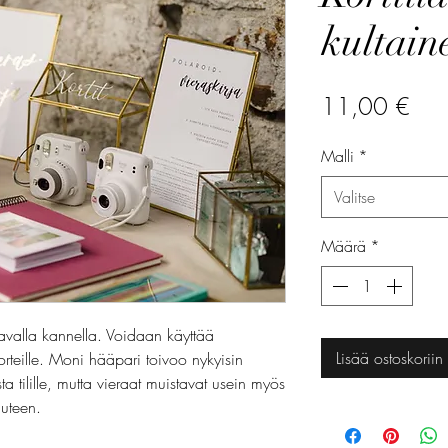
kultain
Hin
11,00 €
Malli
*
Valitse
Määrä
*
tavalla kannella. Voidaan käyttää
Lisää ostoskoriin
orteille. Moni hääpari toivoo nykyisin
ta tilille, mutta vieraat muistavat usein myös
uuteen.