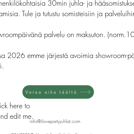
henkilökohtaisia 30min juhla- ja hääsomistuks
amisia. Tule ja tutustu somisteisiin ja palvelui
roompäivänä palvelu on maksuton. (norm.1
ssa 2026 emme järjestä avoimia showroom-päi
i.
Varaa aika täältä
ick here to
nd edit me.
info@ilovepartyjuhlat.com