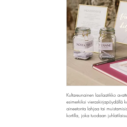
Kultareunainen lasilaatikko avat
esimerkiksi vieraskirjapöydällä k
aineetonta lahjaa tai muistamisis
kortilla, joka tuodaan juhlatilais