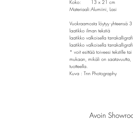
Koko:
13 x 21 cm
Materiaali:
Alumiini, Lasi
Vuokraamosta löytyy yhteensä 3 
laatikko ilman tekstiä
laatikko valkoisella tarrakalligrafi
laatikko valkoisella tarrakalligraf
* voit esittää toiveesi tekstille 
mukaan, mikäli on saatavuutta,
tuotteella.
Kuva : Tnn Photography
Avoin Showroo