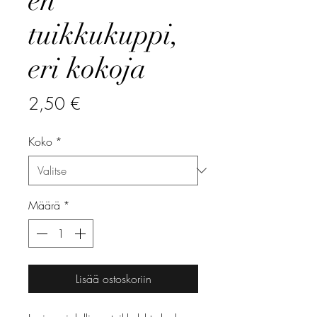
en
tuikkukuppi,
eri kokoja
Hinta
2,50 €
Koko
*
Määrä
*
Lisää ostoskoriin