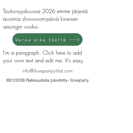
Touko-syyskuussa 2026 emme järjestä
avoimia showroom-päivä kiireisen
sesongin vuoksi.
Varaa aika täältä
I'm a paragraph. Click here to add
your own text and edit me. It's easy.
info@ilovepartyjuhlat.com
©01/2026 Rakkaudella päivitetty- Iloveparty