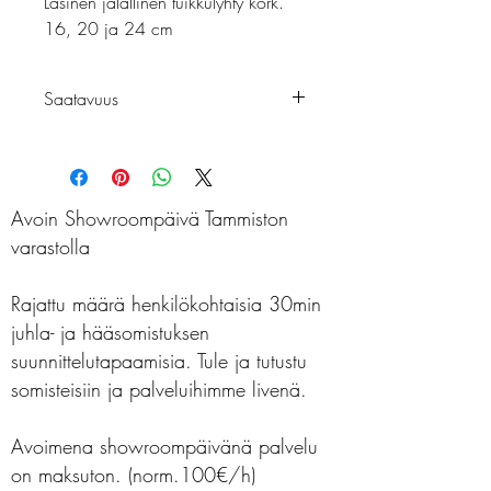
Lasinen jalallinen tuikkulyhty kork.
16, 20 ja 24 cm
Saatavuus
Monia
Avoin Showroompäivä Tammiston
varastolla
Rajattu määrä henkilökohtaisia 30min
juhla- ja hääsomistuksen
suunnittelutapaamisia. Tule ja tutustu
somisteisiin ja palveluihimme livenä.
Avoimena showroompäivänä palvelu
on maksuton. (norm.100€/h)