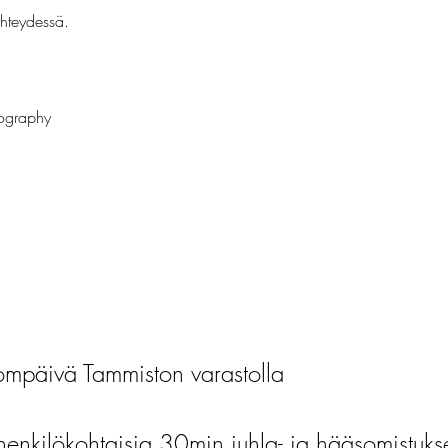
yhteydessä.
tography
mpäivä Tammiston varastolla
henkilökohtaisia 30min juhla- ja hääsomistuks