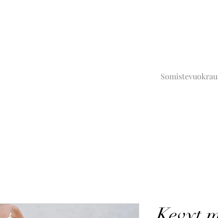
Somistevuokrau
Kevyt 