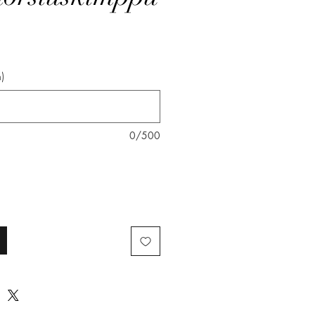
nta
)
0/500