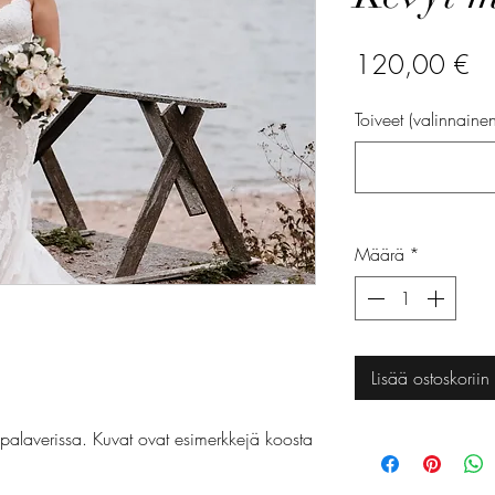
Hi
120,00 €
Toiveet (valinnainen
Määrä
*
Lisää ostoskoriin
palaverissa. Kuvat ovat esimerkkejä koosta