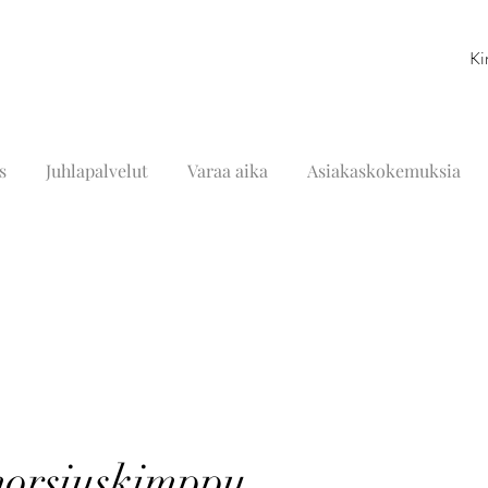
Ki
s
Juhlapalvelut
Varaa aika
Asiakaskokemuksia
morsiuskimppu