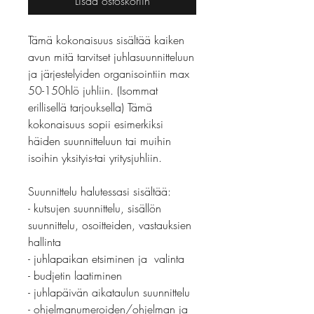
Lisää ostoskoriin
Tämä kokonaisuus sisältää kaiken
avun mitä tarvitset juhlasuunnitteluun
ja järjestelyiden organisointiin max
50-150hlö juhliin. (Isommat
erillisellä tarjouksella) Tämä
kokonaisuus sopii esimerkiksi
häiden suunnitteluun tai muihin
isoihin yksityis-tai yritysjuhliin.
Suunnittelu halutessasi sisältää:
- kutsujen suunnittelu, sisällön
suunnittelu, osoitteiden, vastauksien
hallinta
- juhlapaikan etsiminen ja valinta
- budjetin laatiminen
- juhlapäivän aikataulun suunnittelu
- ohjelmanumeroiden/ohjelman ja