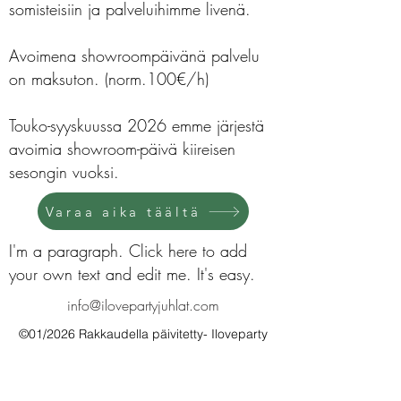
somisteisiin ja palveluihimme livenä.
Avoimena showroompäivänä palvelu
on maksuton. (norm.100€/h)
Touko-syyskuussa 2026 emme järjestä
avoimia showroom-päivä kiireisen
sesongin vuoksi.
Varaa aika täältä
I'm a paragraph. Click here to add
your own text and edit me. It's easy.
info@ilovepartyjuhlat.com
©01/2026 Rakkaudella päivitetty- Iloveparty