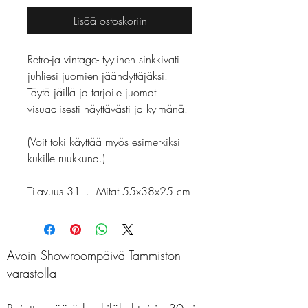
Lisää ostoskoriin
Retro-ja vintage- tyylinen sinkkivati
juhliesi juomien jäähdyttäjäksi.
Täytä jäillä ja tarjoile juomat
visuaalisesti näyttävästi ja kylmänä.
(Voit toki käyttää myös esimerkiksi
kukille ruukkuna.)
Tilavuus 31 l. Mitat 55x38x25 cm
Avoin Showroompäivä Tammiston
varastolla