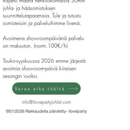
Rajattu määrä henkilökohtaisia 30min
juhla- ja hääsomistuksen
suunnittelutapaamisia. Tule ja tutustu
somisteisiin ja palveluihimme livenä.
Avoimena showroompäivänä palvelu
on maksuton. (norm.100€/h)
Touko-syyskuussa 2026 emme järjestä
avoimia showroom-päivä kiireisen
sesongin vuoksi.
Varaa aika täältä
info@ilovepartyjuhlat.com
©01/2026 Rakkaudella päivitetty- Iloveparty