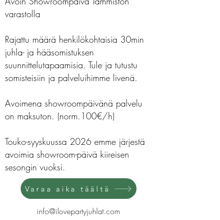
Avoin Showroompäivä Tammiston
varastolla
Rajattu määrä henkilökohtaisia 30min
juhla- ja hääsomistuksen
suunnittelutapaamisia. Tule ja tutustu
somisteisiin ja palveluihimme livenä.
Avoimena showroompäivänä palvelu
on maksuton. (norm.100€/h)
Touko-syyskuussa 2026 emme järjestä
avoimia showroom-päivä kiireisen
sesongin vuoksi.
Varaa aika täältä
info@ilovepartyjuhlat.com