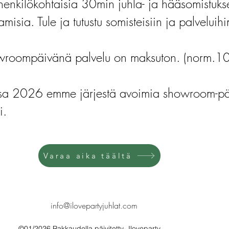
henkilökohtaisia 30min juhla- ja hääsomistuks
amisia. Tule ja tutustu somisteisiin ja palvelui
roompäivänä palvelu on maksuton. (norm.1
ssa 2026 emme järjestä avoimia showroom-päi
i.
Varaa aika täältä
info@ilovepartyjuhlat.com
©01/2026 Rakkaudella päivitetty- Iloveparty