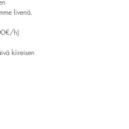
en
himme livenä.
00€/h)
vä kiireisen