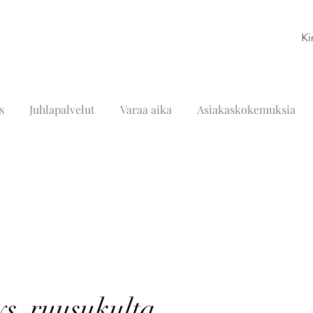
Ki
s
Juhlapalvelut
Varaa aika
Asiakaskokemuksia
ys, ruusukulta