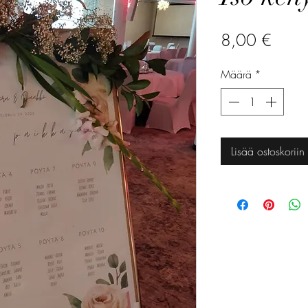
Hinta
8,00 €
Määrä
*
Lisää ostoskoriin