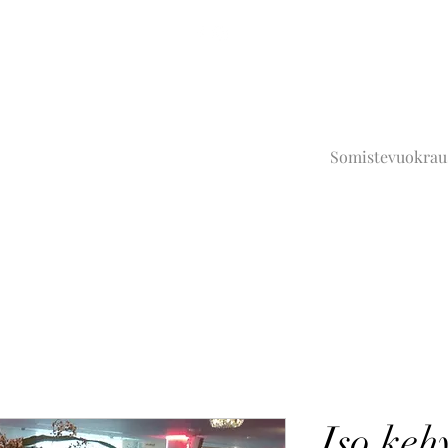
Somistevuokrau
Iso keh