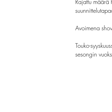
Rajattu määrä 
suunnittelutapa
Avoimena show
Touko-syyskuu
sesongin vuoks