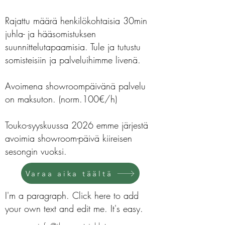
Rajattu määrä henkilökohtaisia 30min
juhla- ja hääsomistuksen
suunnittelutapaamisia. Tule ja tutustu
somisteisiin ja palveluihimme livenä.
Avoimena showroompäivänä palvelu
on maksuton. (norm.100€/h)
Touko-syyskuussa 2026 emme järjestä
avoimia showroom-päivä kiireisen
sesongin vuoksi.
Varaa aika täältä
I'm a paragraph. Click here to add
your own text and edit me. It's easy.