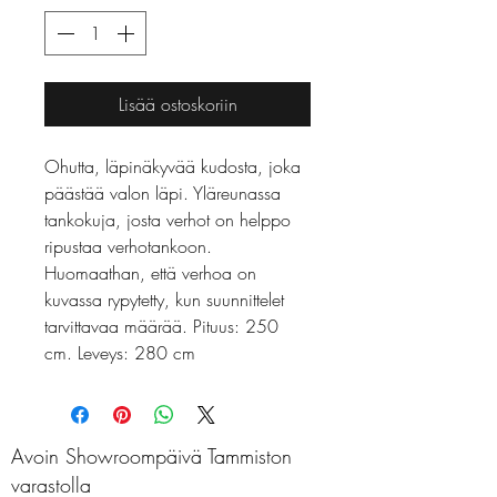
Lisää ostoskoriin
Ohutta, läpinäkyvää kudosta, joka 
päästää valon läpi. Yläreunassa 
tankokuja, josta verhot on helppo 
ripustaa verhotankoon. 
Huomaathan, että verhoa on 
kuvassa rypytetty, kun suunnittelet 
tarvittavaa määrää. Pituus: 250 
cm. Leveys: 280 cm
Avoin Showroompäivä Tammiston
varastolla