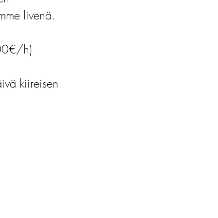
himme livenä.
00€/h)
vä kiireisen