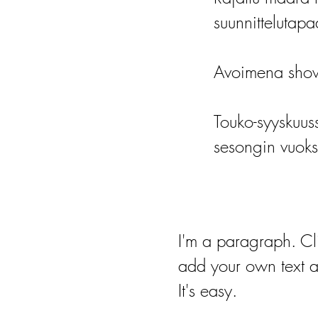
suunnittelutapa
Avoimena show
Touko-syyskuu
sesongin vuoks
I'm a paragraph. Cl
add your own text a
It's easy.