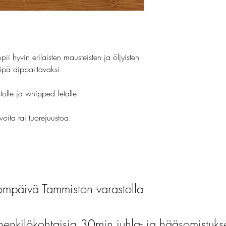
 hyvin erilaisten mausteisten ja öljyisten
eipä dippailtavaksi.
tolle ja whipped fetalle.
voita tai tuorejuustoa.
mpäivä Tammiston varastolla
henkilökohtaisia 30min juhla- ja hääsomistuks