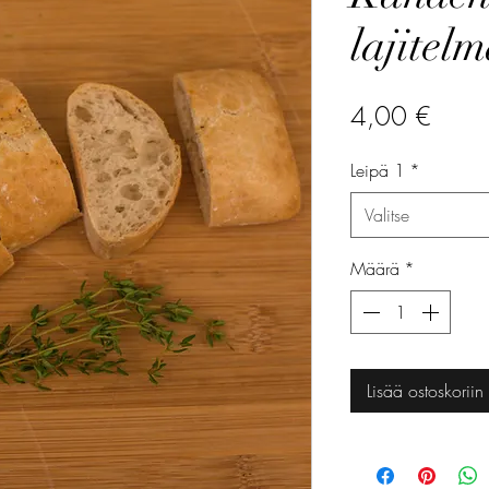
lajitel
Hinta
4,00 €
Leipä 1
*
Valitse
Määrä
*
Lisää ostoskoriin