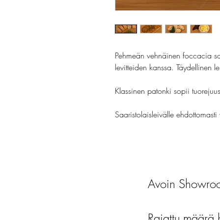
Pehmeän vehnäinen foccacia sopii
levitteiden kanssa. Täydellinen l
Klassinen patonki sopii tuorejuus
Saaristolaisleivälle ehdottomasti 
Avoin Showroo
Rajattu määrä 