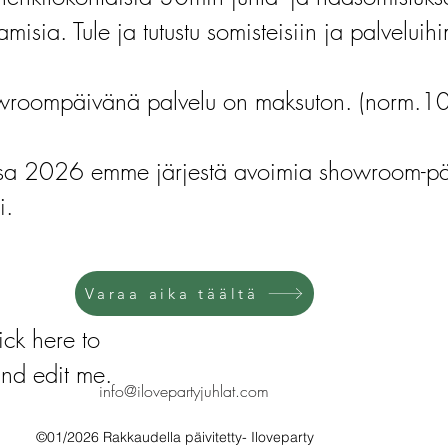
amisia. Tule ja tutustu somisteisiin ja palvelui
roompäivänä palvelu on maksuton. (norm.1
ssa 2026 emme järjestä avoimia showroom-päi
i.
Varaa aika täältä
ick here to
nd edit me.
info@ilovepartyjuhlat.com
©01/2026 Rakkaudella päivitetty- Iloveparty