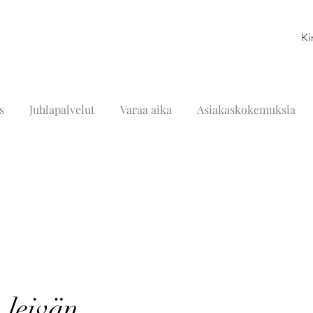
Ki
s
Juhlapalvelut
Varaa aika
Asiakaskokemuksia
 leivän