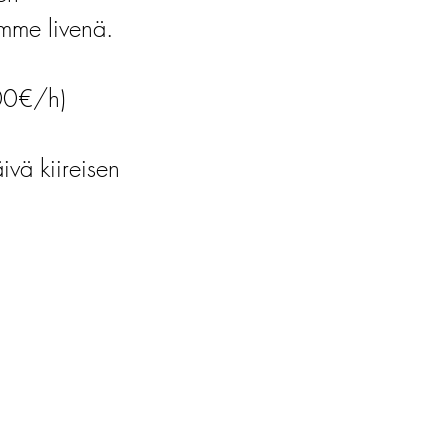
himme livenä.
00€/h)
vä kiireisen