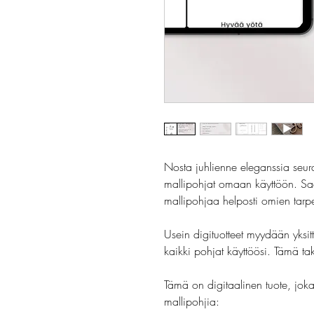
Nosta juhlienne eleganssia seuraa
mallipohjat omaan käyttöön. Saat
mallipohjaa helposti omien ta
Usein digituotteet myydään yksittä
kaikki pohjat käyttöösi. Tämä ta
Tämä on digitaalinen tuote, jok
mallipohjia: