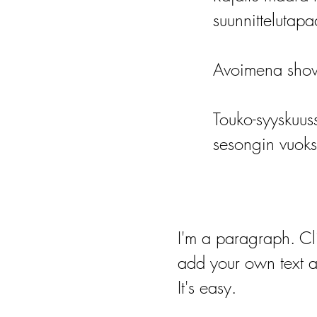
suunnittelutapa
Avoimena show
Touko-syyskuu
sesongin vuoks
I'm a paragraph. Cl
add your own text a
It's easy.