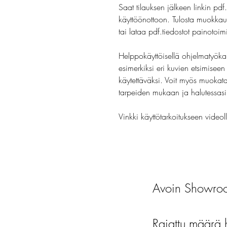
Saat tilauksen jälkeen linkin pdf
käyttöönottoon. Tulosta muokkau
tai lataa pdf.tiedostot painotoim
Helppokäyttöisellä ohjelmatyöka
esimerkiksi eri kuvien etsimisee
käytettäväksi. Voit myös muokata 
tarpeiden mukaan ja halutessasi 
Vinkki käyttötarkoitukseen videol
Avoin Showroo
Rajattu määrä 