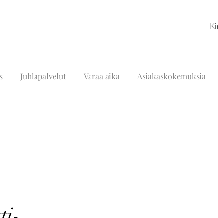
Ki
s
Juhlapalvelut
Varaa aika
Asiakaskokemuksia
ti-