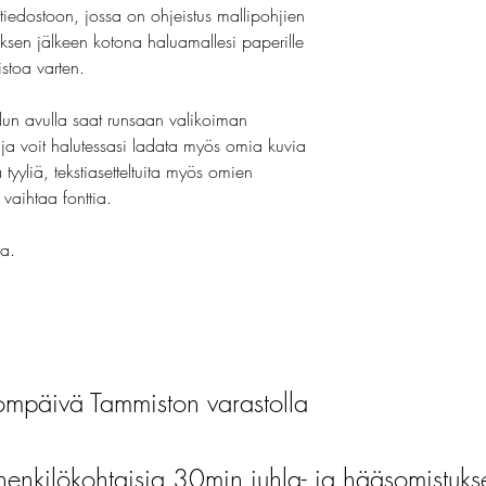
.tiedostoon, jossa on ohjeistus mallipohjien
ksen jälkeen kotona haluamallesi paperille
istoa varten.
lun avulla saat runsaan valikoiman
n ja voit halutessasi ladata myös omia kuvia
tyyliä, tekstiasetteltuita myös omien
vaihtaa fonttia.
la.
mpäivä Tammiston varastolla
henkilökohtaisia 30min juhla- ja hääsomistuks