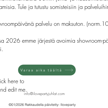
amisia. Tule ja tutustu somisteisiin ja palvelui
roompäivänä palvelu on maksuton. (norm.1
ssa 2026 emme järjestä avoimia showroom-päi
i.
Varaa aika täältä
ick here to
nd edit me.
info@ilovepartyjuhlat.com
©01/2026 Rakkaudella päivitetty- Iloveparty