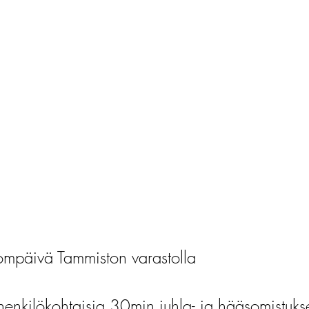
mpäivä Tammiston varastolla
henkilökohtaisia 30min juhla- ja hääsomistuks