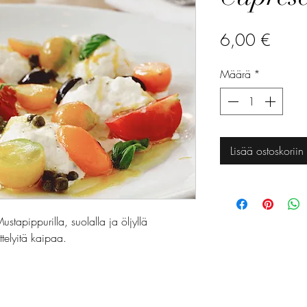
Hinta
6,00 €
Määrä
*
Lisää ostoskoriin
ustapippurilla, suolalla ja öljyllä
ttelyitä kaipaa.