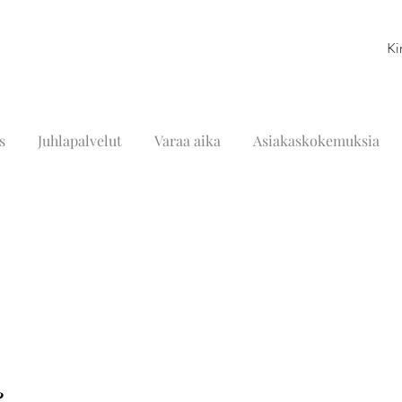
Ki
s
Juhlapalvelut
Varaa aika
Asiakaskokemuksia
e