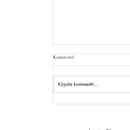
Kommentit
Kirjoita kommentti...
Paljonko hääsomistus maksaa
vuonna 2026? Näin budjetoit
oikein