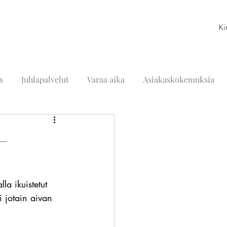
Ki
s
Juhlapalvelut
Varaa aika
Asiakaskokemuksia
–
la ikuistetut 
i jotain aivan 