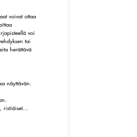
aat voivat ottaa 
ittaa 
rjapisteellä voi 
rvehdyksen tai 
eita herättävä 
nsa näyttävän.
an.
ristiäiset...