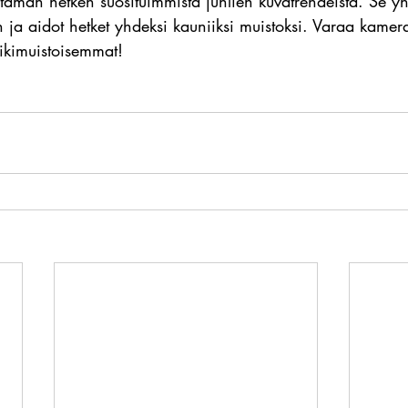
 tämän hetken suosituimmista juhlien kuvatrendeistä. Se yh
 ja aidot hetket yhdeksi kauniiksi muistoksi. Varaa kamera
n ikimuistoisemmat! 