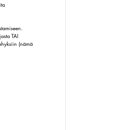
ita 
istamiseen.
asta TAI 
kehyksiin (nämä 