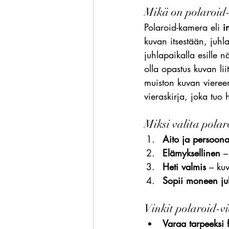
Mikä on polaroid
Polaroid-kamera eli 
i
kuvan itsestään, juhl
juhlapaikalla esille nä
olla opastus kuvan lii
muiston kuvan viereen
vieraskirja, joka tuo
Miksi valita polar
Aito ja persoona
Elämyksellinen
 –
Heti valmis
 – ku
Sopii moneen ju
Vinkit polaroid-vi
Varaa tarpeeksi 