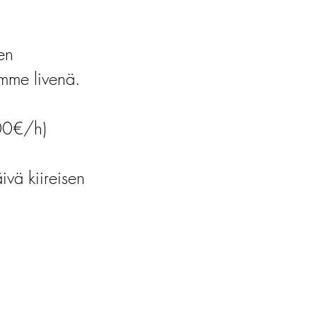
en
himme livenä.
00€/h)
vä kiireisen