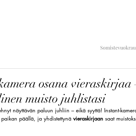
Somistevuokrau
kamera osana vieraskirjaa 
inen muisto juhlistasi
ehnyt näyttävän paluun juhliin – eikä syyttä! Instant-kameral
i paikan päällä, ja yhdistettynä 
vieraskirjaan
 saat muistoks