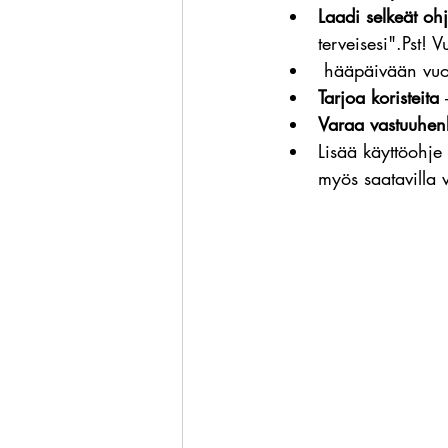
Laadi selkeät ohj
terveisesi".Pst! 
 hääpäivään vuo
Tarjoa koristeita
 
Varaa vastuuhen
Lisää käyttöohje
myös saatavilla 