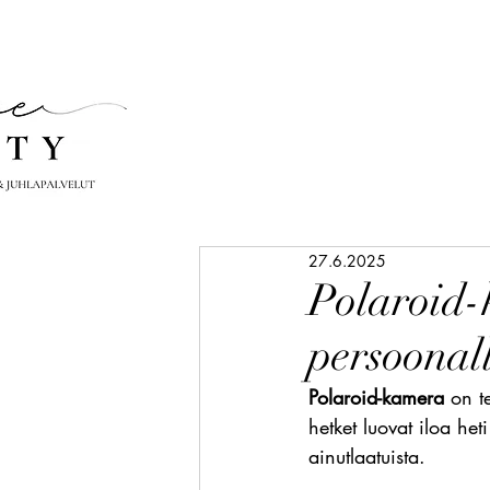
27.6.2025
Polaroid-
persoonall
Polaroid-kamera
 on t
hetket luovat iloa het
ainutlaatuista.