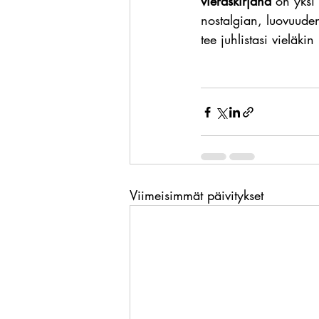
vieraskirjana 
on yksi
nostalgian, luovuuden
tee juhlistasi vieläki
Viimeisimmät päivitykset