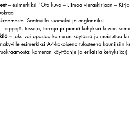
eet
 – esimerkiksi "Ota kuva – Liimaa vieraskirjaan – Kirjo
Vuokraa
kraamosta. Saatavilla suomeksi ja englanniksi.
– teippejä, tusseja, tarroja ja pieniä kehyksiä kuvien som
kilö
 – joku voi opastaa kameran käytössä ja muistuttaa kirj
 näkyville esimerkiksi A4-kokoisena tulosteena kauniisiin 
vuokraamosta: kameran käyttöohje ja erilaisia kehyksiä:))