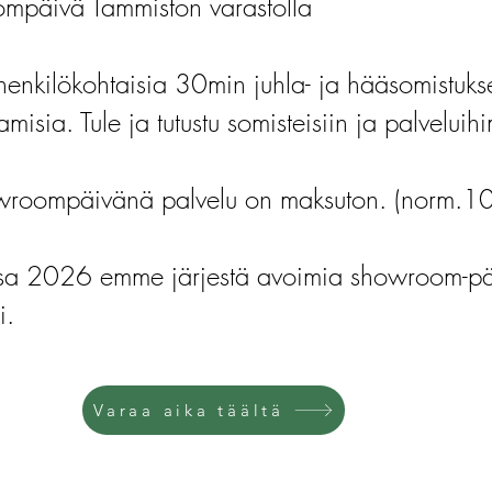
mpäivä Tammiston varastolla
henkilökohtaisia 30min juhla- ja hääsomistuks
amisia. Tule ja tutustu somisteisiin ja palvelui
roompäivänä palvelu on maksuton. (norm.1
ssa 2026 emme järjestä avoimia showroom-päi
i.
Varaa aika täältä