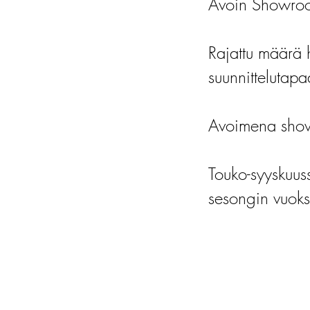
Avoin Showroo
Rajattu määrä 
suunnittelutapa
Avoimena show
Touko-syyskuu
sesongin vuoks