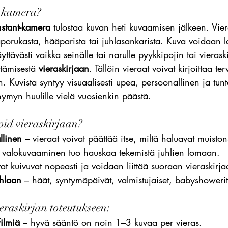
-kamera?
nstant-kamera
 tulostaa kuvan heti kuvaamisen jälkeen. Vier
aporukasta, hääparista tai juhlasankarista. Kuva voidaan la
yttävästi vaikka seinälle tai narulle pyykkipojin tai vieraski
ttämisestä 
vieraskirjaan
. Tällöin vieraat voivat kirjoittaa te
. Kuvista syntyy visuaalisesti upea, persoonallinen ja tunt
 hymyn huulille vielä vuosienkin päästä.
oid vieraskirjaan?
llinen
 – vieraat voivat päättää itse, miltä haluavat muisto
 valokuvaaminen tuo hauskaa tekemistä juhlien lomaan.
vat kuivuvat nopeasti ja voidaan liittää suoraan vieraskirja
hlaan
 – häät, syntymäpäivät, valmistujaiset, babyshowerit, 
eraskirjan toteutukseen:
filmiä
 – hyvä sääntö on noin 1–3 kuvaa per vieras.