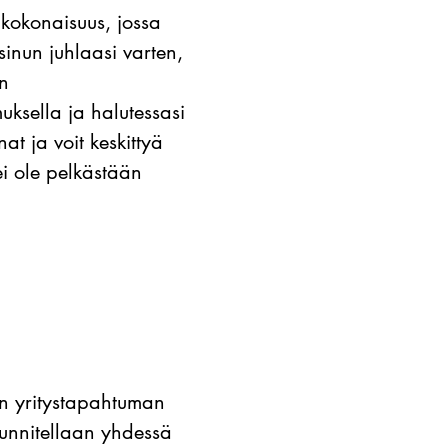
akokonaisuus, jossa
sinun juhlaasi varten,
an
ksella ja halutessasi
at ja voit keskittyä
i ole pelkästään
en yritystapahtuman
uunnitellaan yhdessä