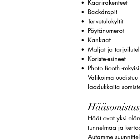
Kaarirakenteet
Backdropit
Tervetulokyltit
Pöytänumerot
Kankaat
Maljat ja tarjoilute
Koriste-esineet
Photo Booth -rekvisi
Valikoima uudistuu
laadukkaita somiste
Hääsomistus,
Häät ovat yksi elä
tunnelmaa ja kertoa
Autamme suunnittele