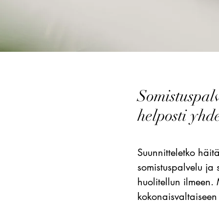
Somistuspalv
helposti yhd
Suunnitteletko häit
somistuspalvelu ja
huolitellun ilmeen.
kokonaisvaltaiseen 