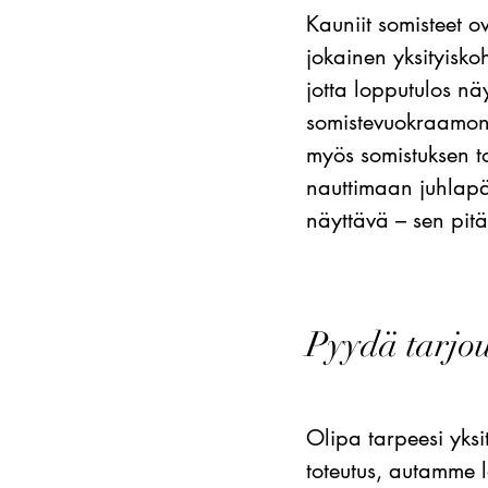
Kauniit somisteet o
jokainen yksityisko
jotta lopputulos näy
somistevuokraamon,
myös somistuksen to
nauttimaan juhlapä
näyttävä – sen pit
Pyydä tarjo
Olipa tarpeesi yks
toteutus, autamme 