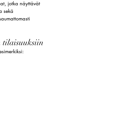
t, jotka näyttävät
ta sekä
 saumattomasti
 tilaisuuksiin
esimerkiksi: