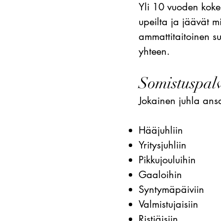
Yli 10 vuoden koke
upeilta ja jäävät m
ammattitaitoinen su
yhteen.
Somistuspalv
Jokainen juhla ansa
Hääjuhliin
Yritysjuhliin
Pikkujouluihin
Gaaloihin
Syntymäpäiviin
Valmistujaisiin
Ristiäisiin