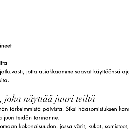
lineet
itta
 jatkuvasti, jotta asiakkaamme saavat käyttöönsä aj
ita.
 joka näyttää juuri teiltä
män tärkeimmistä päivistä. Siksi hääsomistuksen kan
 juuri teidän tarinanne.
maan kokonaisuuden, jossa värit, kukat, somisteet,