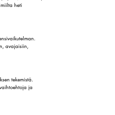
iilta heti
ensivaikutelman.
n, avajaisiin,
sen tekemistä.
vaihtoehtoja ja