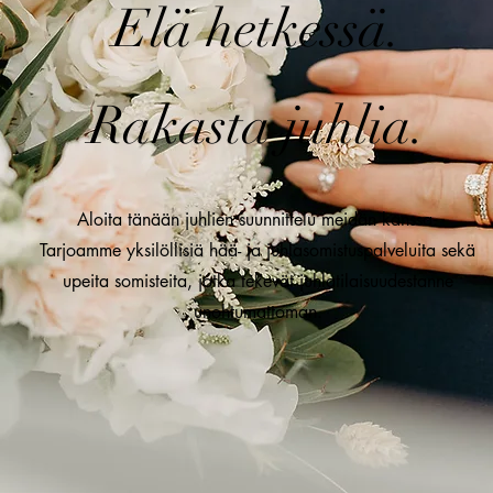
Elä hetkessä.
Rakasta juhlia.
Aloita tänään juhlien suunnittelu meidän kanssa.
Tarjoamme yksilöllisiä hää- ja juhlasomistuspalveluita sekä
upeita somisteita, jotka tekevät juhlatilaisuudestanne
unohtumattoman.