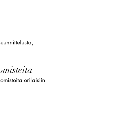
uunnittelusta,
misteita
isteita erilaisiin