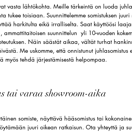
vat vasta lähtökohta. Meille tärkeintä on luoda juhl
hta tukee toisiaan. Suunnittelemme somistuksen juuri 
ttää harkitulta eikä irralliselta. Saat käyttöösi laaj
 ammattitaitoisen suunnittelun yli 10-vuoden kokemu
teutuksen. Näin säästät aikaa, vältät turhat hankinn
ivästä. Me uskomme, että onnistunut juhlasomistus e
ää myös tehdä järjestämisestä helpompaa.
us tai varaa showroom-aika
ittäinen somiste, näyttävä hääsomistus tai kokonain
löytämään juuri oikean ratkaisun. Ota yhteyttä ja s