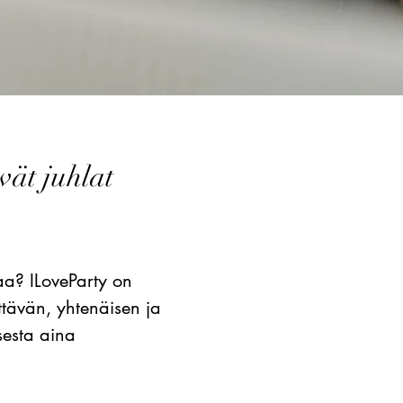
vät juhlat
laa? ILoveParty on
ttävän, yhtenäisen ja
sesta aina