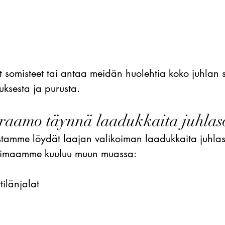
t somisteet tai antaa meidän huolehtia koko juhlan s
tuksesta ja purusta.
raamo täynnä laadukkaita juhlaso
amme löydät laajan valikoiman laadukkaita juhlasom
koimaamme kuuluu muun muassa:
tilänjalat