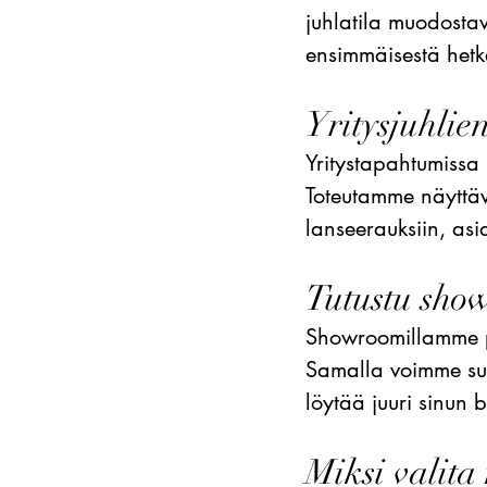
juhlatila muodostav
ensimmäisestä hetke
Yritysjuhlie
Yritystapahtumissa 
Toteutamme näyttävä
lanseerauksiin, asia
Tutustu sh
Showroomillamme p
Samalla voimme suu
löytää juuri sinun b
Miksi valita