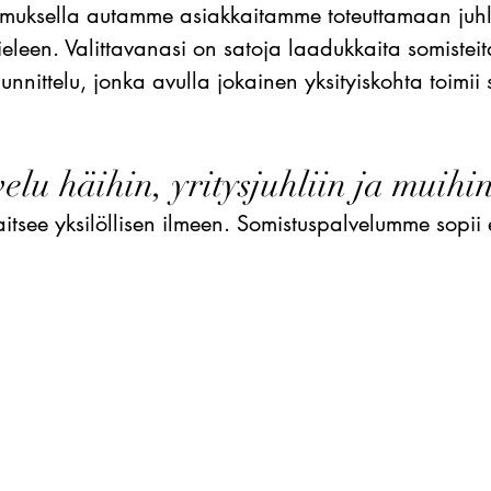
muksella autamme asiakkaitamme toteuttamaan juhla
ieleen. Valittavanasi on satoja laadukkaita somistei
unnittelu, jonka avulla jokainen yksityiskohta toimii
elu häihin, yritysjuhliin ja muihin
itsee yksilöllisen ilmeen. Somistuspalvelumme sopii 