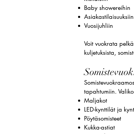
Baby showereihin
Asiakastilaisuuksiin
Vuosijuhliin
Voit vuokrata pelkä
kuljetuksista, somis
Somistevuok
Somistevuokraamost
tapahtumiin. Vali
Maljakot
LED-kynttilät ja kynt
Pöytäsomisteet
Kukka-astiat