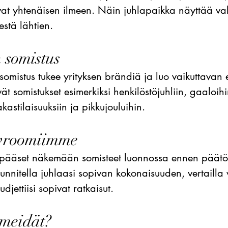
at yhtenäisen ilmeen. Näin juhlapaikka näyttää valm
stä lähtien.
n somistus
somistus tukee yrityksen brändiä ja luo vaikuttavan 
t somistukset esimerkiksi henkilöstöjuhliin, gaaloihi
kastilaisuuksiin ja pikkujouluihin.
owroomiimme
ääset näkemään somisteet luonnossa ennen päätök
nnitella juhlaasi sopivan kokonaisuuden, vertailla 
udjettiisi sopivat ratkaisut.
 meidät?