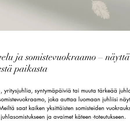
elu ja somistevuokraamo – näyttä
estä paikasta
ä, yritysjuhlia, syntymäpäiviä tai muuta tärkeää juh
 somistevuokraamo, joka auttaa luomaan juhliisi näy
 Meiltä saat kaiken yksittäisten somisteiden vuokrauk
juhlasomistukseen ja avaimet käteen -toteutukseen.