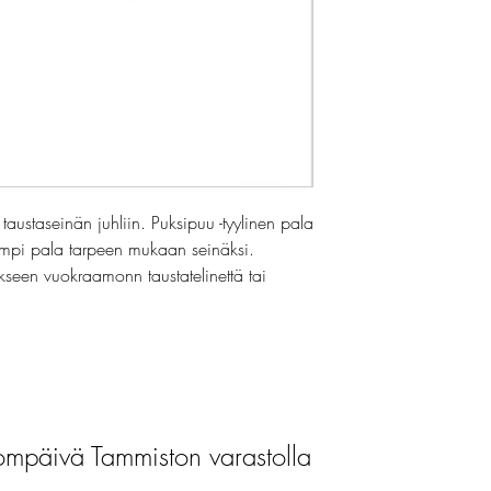
 taustaseinän juhliin. Puksipuu -tyylinen pala
pi pala tarpeen mukaan seinäksi.
kseen vuokraamonn taustatelinettä tai
mpäivä Tammiston varastolla