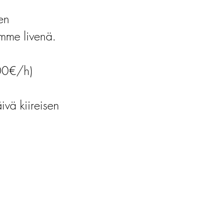
en
himme livenä.
00€/h)
vä kiireisen