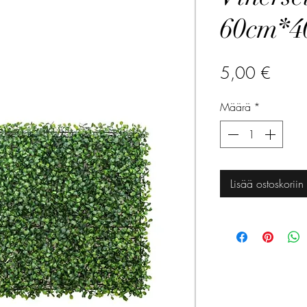
60cm*4
Hinta
5,00 €
Määrä
*
Lisää ostoskoriin