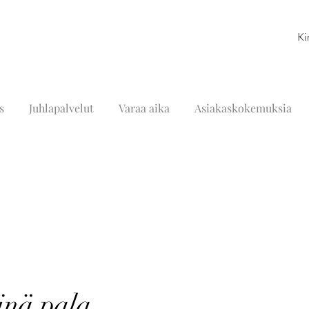
Ki
s
Juhlapalvelut
Varaa aika
Asiakaskokemuksia
inä pala