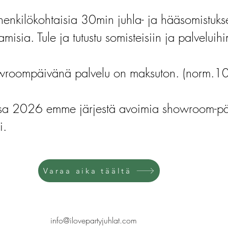
henkilökohtaisia 30min juhla- ja hääsomistuks
amisia. Tule ja tutustu somisteisiin ja palvelui
roompäivänä palvelu on maksuton. (norm.1
ssa 2026 emme järjestä avoimia showroom-päi
i.
Varaa aika täältä
info@ilovepartyjuhlat.com