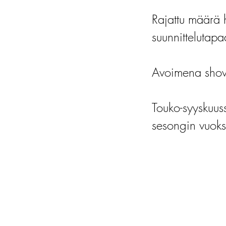
Rajattu määrä 
suunnittelutapa
Avoimena show
Touko-syyskuu
sesongin vuoks