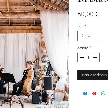
Hin
60,00 €
Väri
*
Valitse
Määrä
*
Lisää ostoskoriin