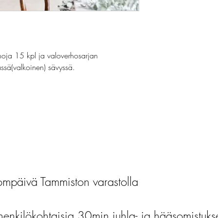
hoja 15 kpl ja valoverhosarjan 
ässä(valkoinen) sävyssä.
mpäivä Tammiston varastolla
henkilökohtaisia 30min juhla- ja hääsomistuks