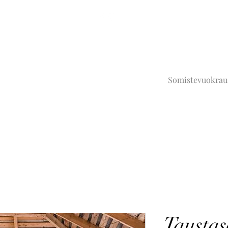
Somistevuokrau
Tausta