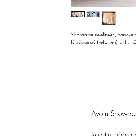
Sisältää taustetelineen, harsover
lämpöisessä (keltainen) tai kylm
Avoin Showroo
Rajattu määrä 