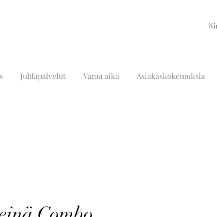
Ki
s
Juhlapalvelut
Varaa aika
Asiakaskokemuksia
seinä Combo