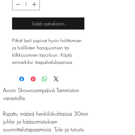
Lisää ostoskoriin
Pitkät lasit sopivat hyvin holittomien
ja holillisten hanajuomien tai
tölkkijuomien tarjoiluun. Käytä
esimerkiksi itsepalvelubaarissa.
Avoin Showroompäivä Tammiston
varastolla
Rajattu määrä henkilökohtaisia 30min
juhla- ja hääsomistuksen
suunnittelutapaamisia. Tule ja tutustu