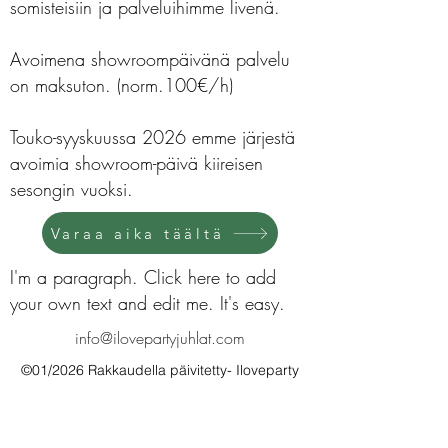
somisteisiin ja palveluihimme livenä.
Avoimena showroompäivänä palvelu
on maksuton. (norm.100€/h)
Touko-syyskuussa 2026 emme järjestä
avoimia showroom-päivä kiireisen
sesongin vuoksi.
Varaa aika täältä
I'm a paragraph. Click here to add
your own text and edit me. It's easy.
info@ilovepartyjuhlat.com
©01/2026 Rakkaudella päivitetty- Iloveparty