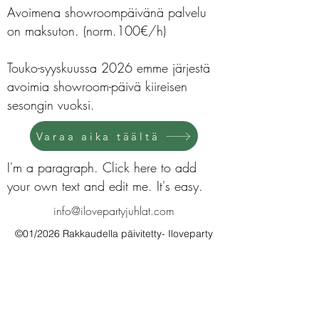
Avoimena showroompäivänä palvelu
on maksuton. (norm.100€/h)
Touko-syyskuussa 2026 emme järjestä
avoimia showroom-päivä kiireisen
sesongin vuoksi.
Varaa aika täältä
I'm a paragraph. Click here to add
your own text and edit me. It's easy.
info@ilovepartyjuhlat.com
©01/2026 Rakkaudella päivitetty- Iloveparty