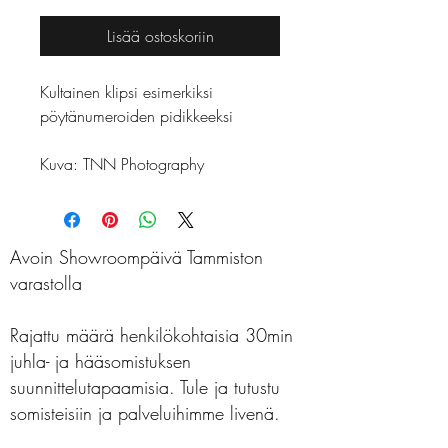
Lisää ostoskoriin
Kultainen klipsi esimerkiksi
pöytänumeroiden pidikkeeksi
Kuva: TNN Photography
Avoin Showroompäivä Tammiston
varastolla
Rajattu määrä henkilökohtaisia 30min
juhla- ja hääsomistuksen
suunnittelutapaamisia. Tule ja tutustu
somisteisiin ja palveluihimme livenä.