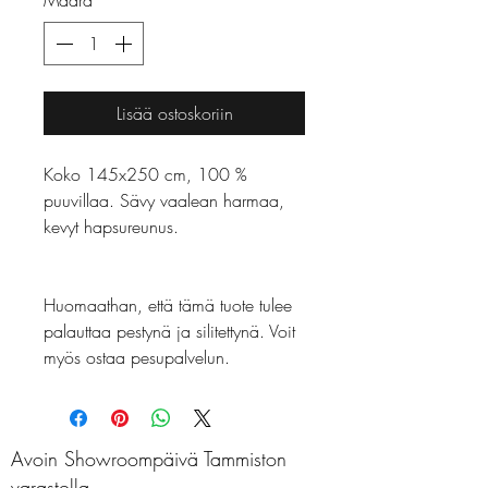
Määrä
*
Lisää ostoskoriin
Koko 145x250 cm, 100 %
puuvillaa. Sävy vaalean harmaa,
kevyt hapsureunus.
Huomaathan, että tämä tuote tulee
palauttaa pestynä ja silitettynä. Voit
myös ostaa pesupalvelun.
Avoin Showroompäivä Tammiston
varastolla