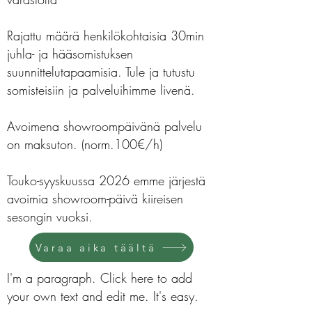
Rajattu määrä henkilökohtaisia 30min
juhla- ja hääsomistuksen
suunnittelutapaamisia. Tule ja tutustu
somisteisiin ja palveluihimme livenä.
Avoimena showroompäivänä palvelu
on maksuton. (norm.100€/h)
Touko-syyskuussa 2026 emme järjestä
avoimia showroom-päivä kiireisen
sesongin vuoksi.
Varaa aika täältä
I'm a paragraph. Click here to add
your own text and edit me. It's easy.