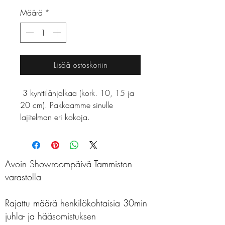
Määrä
*
Lisää ostoskoriin
3 kynttilänjalkaa (kork. 10, 15 ja
20 cm). Pakkaamme sinulle
lajitelman eri kokoja.
Avoin Showroompäivä Tammiston
varastolla
Rajattu määrä henkilökohtaisia 30min
juhla- ja hääsomistuksen