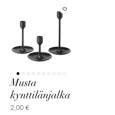
Musta
kynttilänjalka
Hinta
2,00 €