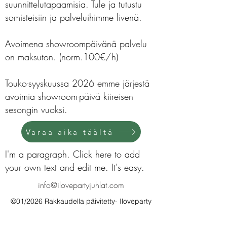
suunnittelutapaamisia. Tule ja tutustu
somisteisiin ja palveluihimme livenä.
Avoimena showroompäivänä palvelu
on maksuton. (norm.100€/h)
Touko-syyskuussa 2026 emme järjestä
avoimia showroom-päivä kiireisen
sesongin vuoksi.
Varaa aika täältä
I'm a paragraph. Click here to add
your own text and edit me. It's easy.
info@ilovepartyjuhlat.com
©01/2026 Rakkaudella päivitetty- Iloveparty