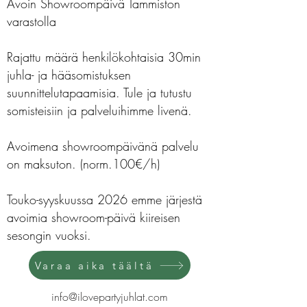
Avoin Showroompäivä Tammiston
varastolla
Rajattu määrä henkilökohtaisia 30min
juhla- ja hääsomistuksen
suunnittelutapaamisia. Tule ja tutustu
somisteisiin ja palveluihimme livenä.
Avoimena showroompäivänä palvelu
on maksuton. (norm.100€/h)
Touko-syyskuussa 2026 emme järjestä
avoimia showroom-päivä kiireisen
sesongin vuoksi.
Varaa aika täältä
info@ilovepartyjuhlat.com