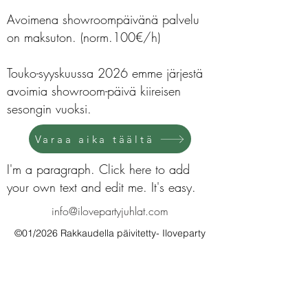
Avoimena showroompäivänä palvelu
on maksuton. (norm.100€/h)
Touko-syyskuussa 2026 emme järjestä
avoimia showroom-päivä kiireisen
sesongin vuoksi.
Varaa aika täältä
I'm a paragraph. Click here to add
your own text and edit me. It's easy.
info@ilovepartyjuhlat.com
©01/2026 Rakkaudella päivitetty- Iloveparty