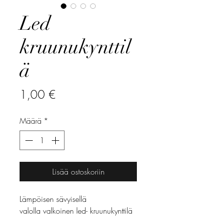
Led
kruunukynttil
ä
Hinta
1,00 €
Määrä
*
Lisää ostoskoriin
Lämpöisen sävyisellä
valolla valkoinen led- kruunukynttilä