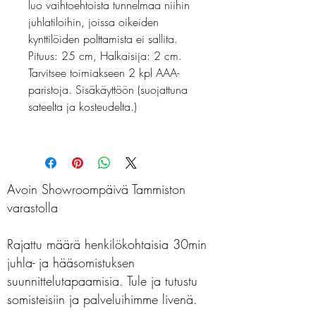
luo vaihtoehtoista tunnelmaa niihin
juhlatiloihin, joissa oikeiden
kynttilöiden polttamista ei sallita.
Pituus: 25 cm, Halkaisija: 2 cm.
Tarvitsee toimiakseen 2 kpl AAA-
paristoja. Sisäkäyttöön (suojattuna
sateelta ja kosteudelta.)
Avoin Showroompäivä Tammiston
varastolla
Rajattu määrä henkilökohtaisia 30min
juhla- ja hääsomistuksen
suunnittelutapaamisia. Tule ja tutustu
somisteisiin ja palveluihimme livenä.