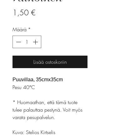
Hinta
1,50 €
Määrä
*
Lisää ostoskoriin
Puuvillaa, 35cmx35cm
Pesu 40°C
* Huomaathan, että tämä tuote
tulee palauttaa pestynä. Voit myös
varata pesupalvelun.
Kuva: Stelios Kirtselis