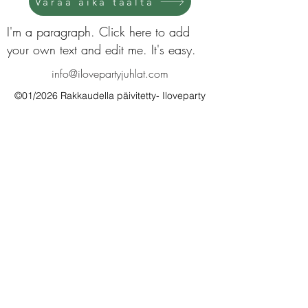
Varaa aika täältä
I'm a paragraph. Click here to add
your own text and edit me. It's easy.
info@ilovepartyjuhlat.com
©01/2026 Rakkaudella päivitetty- Iloveparty