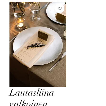
Lautasliina
valkoinen