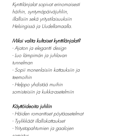
Kynttilänjalat sopivat erinomaisesti
häihin, syntymäpäiväjuhliin,
illallisiin sekä yritystilaisuuksiin
Helsingissä ja Uudellamaalla.
Miksi valita kultaiset kynttilänjalat?
- Ajaton ja elegantti design
- Luo lämpimän ja juhlavan
tunnelman
- Sopii monenlaisiin kattauksiin ja
teemoihin
- Helppo yhdistää muihin
somisteisiin ja kukka-asetelmiin
Käyttöideoita juhliin
- Häiden romanttiset pöytäasetelmat
- Tyylikkäät illalliskattaukset
- Yritystapahtumien ja gaalojen
somistus