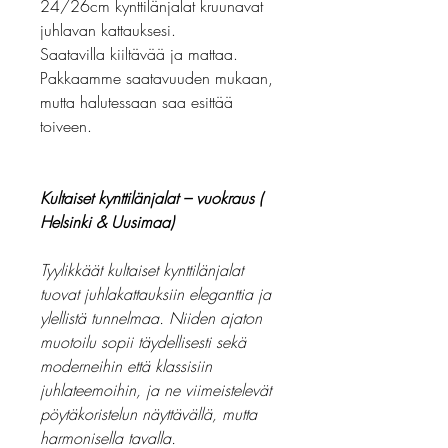
24/26cm kynttilänjalat kruunavat
juhlavan kattauksesi.
Saatavilla kiiltävää ja mattaa.
Pakkaamme saatavuuden mukaan,
mutta halutessaan saa esittää
toiveen.
Kultaiset kynttilänjalat – vuokraus (
Helsinki & Uusimaa)
Tyylikkäät kultaiset kynttilänjalat
tuovat juhlakattauksiin eleganttia ja
ylellistä tunnelmaa. Niiden ajaton
muotoilu sopii täydellisesti sekä
moderneihin että klassisiin
juhlateemoihin, ja ne viimeistelevät
pöytäkoristelun näyttävällä, mutta
harmonisella tavalla.