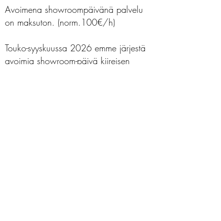
Avoimena showroompäivänä palvelu
on maksuton. (norm.100€/h)
Touko-syyskuussa 2026 emme järjestä
avoimia showroom-päivä kiireisen
sesongin vuoksi.
Varaa aika täältä
I'm a paragraph. Click here to add
your own text and edit me. It's easy.
info@ilovepartyjuhlat.com
©01/2026 Rakkaudella päivitetty- Iloveparty