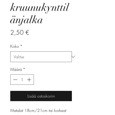
kruunukynttil
änjalka
Hinta
2,50 €
Koko
*
Määrä
*
Lisää ostoskoriin
Matalat 18cm/21cm tai korkeat