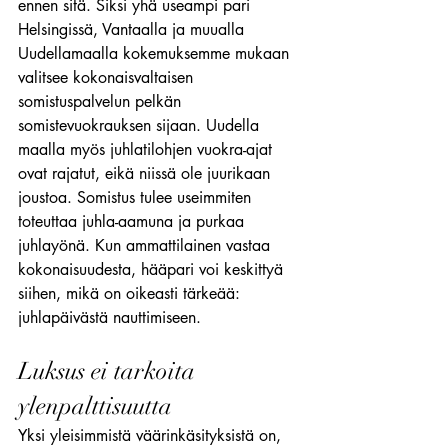
ennen sitä. Siksi yhä useampi pari 
Helsingissä, Vantaalla ja muualla 
Uudellamaalla kokemuksemme mukaan 
valitsee kokonaisvaltaisen 
somistuspalvelun pelkän 
somistevuokrauksen sijaan. Uudella 
maalla myös juhlatilohjen vuokra-ajat 
ovat rajatut, eikä niissä ole juurikaan 
joustoa. Somistus tulee useimmiten 
toteuttaa juhla-aamuna ja purkaa 
juhlayönä. Kun ammattilainen vastaa 
kokonaisuudesta, hääpari voi keskittyä 
siihen, mikä on oikeasti tärkeää: 
juhlapäivästä nauttimiseen.
Luksus ei tarkoita 
ylenpalttisuutta
Yksi yleisimmistä väärinkäsityksistä on, 