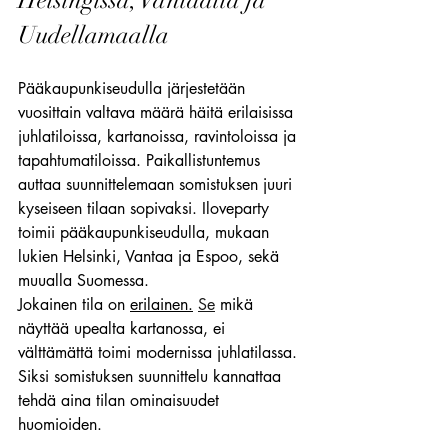
Helsingissä, Vantaalla ja 
Uudellamaalla
Pääkaupunkiseudulla järjestetään 
vuosittain valtava määrä häitä erilaisissa 
juhlatiloissa, kartanoissa, ravintoloissa ja 
tapahtumatiloissa. Paikallistuntemus 
auttaa suunnittelemaan somistuksen juuri 
kyseiseen tilaan sopivaksi. Iloveparty 
toimii pääkaupunkiseudulla, mukaan 
lukien Helsinki, Vantaa ja Espoo, sekä 
muualla Suomessa.
Jokainen tila on 
erilainen.
Se
 mikä 
näyttää upealta kartanossa, ei 
välttämättä toimi modernissa juhlatilassa. 
Siksi somistuksen suunnittelu kannattaa 
tehdä aina tilan ominaisuudet 
huomioiden.