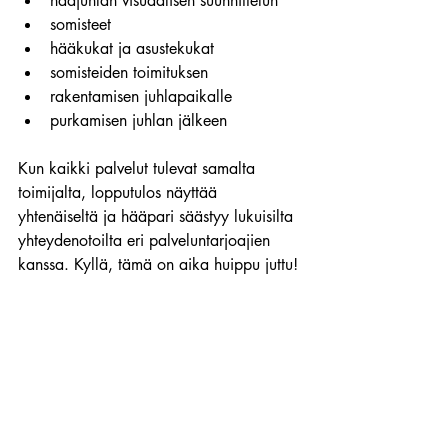
hääjuhlan visuaalisen suunnittelun
somisteet
hääkukat ja asustekukat
somisteiden toimituksen
rakentamisen juhlapaikalle
purkamisen juhlan jälkeen
Kun kaikki palvelut tulevat samalta 
toimijalta, lopputulos näyttää 
yhtenäiseltä ja hääpari säästyy lukuisilta 
yhteydenotoilta eri palveluntarjoajien 
kanssa. Kyllä, tämä on aika huippu juttu!