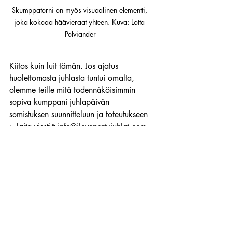
Skumppatorni on myös visuaalinen elementti, 
joka kokoaa häävieraat yhteen. Kuva: Lotta 
Polviander
Kiitos kuin luit tämän. Jos ajatus 
huolettomasta juhlasta tuntui omalta, 
olemme teille mitä todennäköisimmin 
sopiva kumppani juhlapäivän 
somistuksen suunnitteluun ja toteutukseen 
> laita viestiä 
info@ilovepartyjuhlat.com
Viimeisimmät päivitykset
Katso kaikki