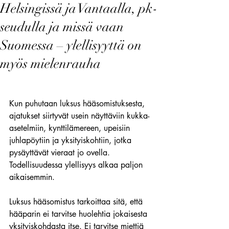
Helsingissä ja Vantaalla, pk-
seudulla ja missä vaan
Suomessa – ylellisyyttä on
myös mielenrauha
Kun puhutaan luksus hääsomistuksesta, 
ajatukset siirtyvät usein näyttäviin kukka-
asetelmiin, kynttilämereen, upeisiin 
juhlapöytiin ja yksityiskohtiin, jotka 
pysäyttävät vieraat jo ovella. 
Todellisuudessa ylellisyys alkaa paljon 
aikaisemmin.
Luksus hääsomistus tarkoittaa sitä, että 
hääparin ei tarvitse huolehtia jokaisesta 
yksityiskohdasta itse. Ei tarvitse miettiä 