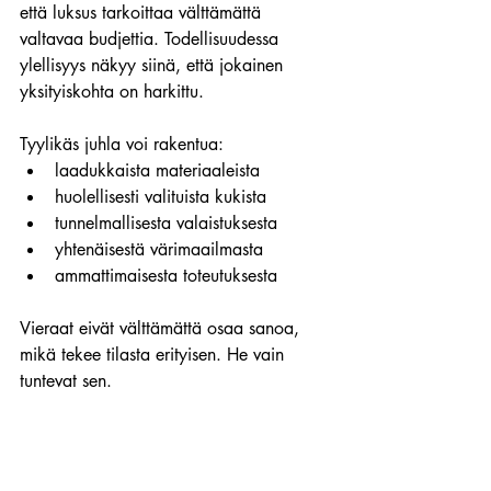
että luksus tarkoittaa välttämättä 
valtavaa budjettia. Todellisuudessa 
ylellisyys näkyy siinä, että jokainen 
yksityiskohta on harkittu.
Tyylikäs juhla voi rakentua:
laadukkaista materiaaleista
huolellisesti valituista kukista
tunnelmallisesta valaistuksesta
yhtenäisestä värimaailmasta
ammattimaisesta toteutuksesta
Vieraat eivät välttämättä osaa sanoa, 
mikä tekee tilasta erityisen. He vain 
tuntevat sen.