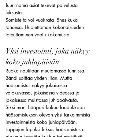
Juuri nämä asiat tekevät palvelusta 
luksusta.
Somisteita voi vuokrata lähes kuka 
tahansa. Huolettoman kokonaisuuden 
toteuttaminen vaatii kokemusta.
Yksi investointi, joka näkyy 
koko juhlapäivän
Ruoka nautitaan muutamassa tunnissa. 
Bändi soittaa yhden illan. Mutta 
hääsomistus näkyy jokaisessa 
valokuvassa, jokaisessa videossa ja 
jokaisessa muistossa juhlapäivästä.
Siksi moni hääpari kokee laadukkaan 
hääsomistuksen olevan yksi tärkeimmistä 
investoinneista koko juhlapäivään. 
Loppujen lopuksi luksus hääsomistus ei 
ole vain kauniita kukkia tai näyttäviä 