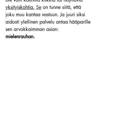
yksityiskohtia.
Se
 on tunne siitä, että 
joku muu kantaa vastuun. Ja juuri siksi 
aidosti ylellinen palvelu antaa hääparille 
sen arvokkaimman asian:
mielenrauhan.